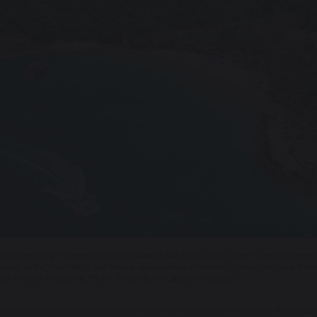
 of Kien Giang Province, at the Luxury Awards Asia Pacific 2025, Travel + Leisure unveiled its
 known as the “Pearl Island” and the only representative of Vietnam – claimed 3rd place, follo
nclude Palawan (Philippines), Phuket (Thailand), and Langkawi (Malaysia).
atural beauty, with pristine beaches such as Bai Kem and Bai Sao, renowned for their powdery