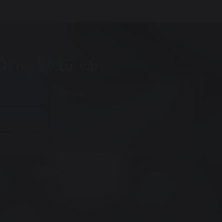
Đăng ký tư vấn
GỬI