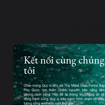
crystal-clear seas.
Beyond its breathtaking landscapes, P
and historical experiences, and a div
The Luxury Awards Asia Pacific is an a
luxury destinations in the world’s fas
entertainment ecosystems, to brand dis
Earlier in 2025, Forbes also spotligh
endless coastline, inviting white sands
Kết nối cùng chúng
According to Kien Giang’s Department o
including more than 1 million internat
tôi
Currently, Phu Quoc is accelerating th
one of the region’s most dynamic and 
Chào mừng Quý vị đến với The Meliá Villas Forest Bay
Phu Quoc, nơi thiên nhiên nguyên bản nâng tầm
phong cách sống. Hãy để lại thông tin, chúng tôi sẽ
đồng hành cùng Quý vị trên hành trình chạm tới biểu
tượng sống wellness vượt thời gian