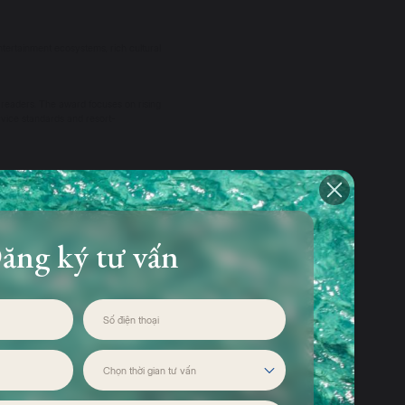
ntertainment ecosystems, rich cultural
l readers. The award focuses on rising
ervice standards and resort-
The magazine praised Phu Quoc’s
r sunsets in Southeast Asia.”
eving 82.8% of the year’s plan,
ăng ký tư vấn
l target by 20.3%.
further solidifying its position as
Source:
Baochinhphu.vn