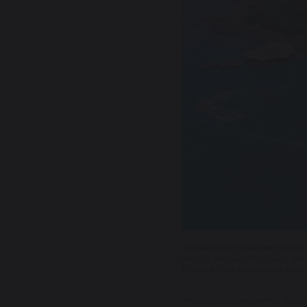
According to the Department of Tourism
islands in the region. Phu Quoc – also
(Thailand). Other islands on the list i
The magazine highlighted Phu Quoc’s n