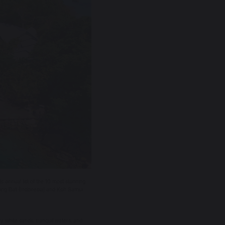
 annual list of the 10 most stunning
wing Bali (Indonesia) and Koh Samui
 white sands, tranquil waters, and