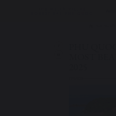
Websit
|
Travel news
|
PH
PHU QUOC
MOST BEAU
2025
01/10/2025