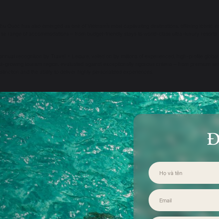
hu Quoc has also emerged as one of Vietnam’s most captivating destinations, offering iconic e
erse range of accommodations – from budget-friendly stays to world-class ultra-luxury resorts.
nnual recognition by Travel + Leisure, voted on by millions of experienced, high-profile globa
test-growing tourism region, evaluated against exceptionally rigorous criteria – from premium s
tinction and the ability to deliver highly personalized experiences.
ted Phu Quoc in its feature on the “6 Most Luxurious Under-the-Radar Destinations of 2025.” 
, and mesmerizingly clear waters, noting that “this island also offers one of the most spectacula
f Tourism, in the first eight months of 2025, Phu Quoc welcomed over 6 million visitors – achi
Đ
ional tourists. Tourism revenue reached approximately VND 28,274 billion, surpassing the annua
e development of major infrastructure projects in preparation for hosting the APEC 2027 Summit, 
world-class destinations.