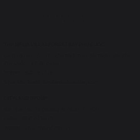
THE MELIÁ VILLAS FOREST BAY PHU QUOC
Địa chỉ dự án: Tổ 1, Khu phố Rạch Tràm Bãi Thơm, Đặc khu
Phú Quốc, Tỉnh An Giang
Hotline: 0932 79 77 78
Email: kinhdoanh@meliavillasforestbay.com
CITYLAND GROUP
168 Phan Văn Trị, phường An Nhơn, TPHCM
Hotline: 1800 54 54 81
Website: www.cityland.com.vn