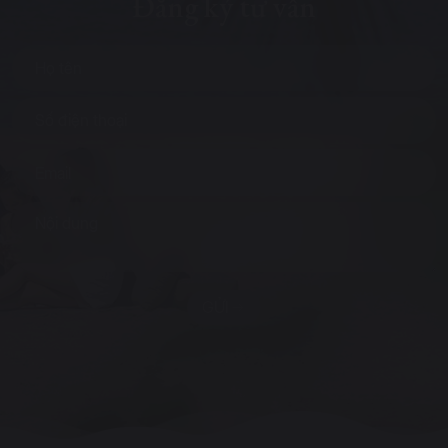
Đăng ký tư vấn
GỬI