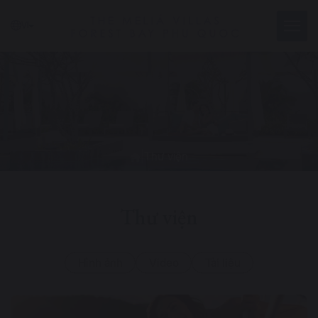
VI
|
Thư viện
Thư viện
Hình ảnh
Video
Tài liệu