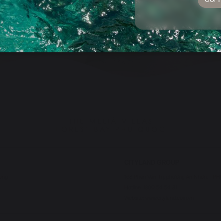
CITYLAND GROUP
iang
168 Phan Văn Trị, phường An Nhơn, TP
Hotline: 1800 54 54 81
Website: www.cityland.com.vn