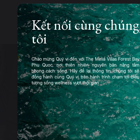
nhận những tín hiệu tăng trưởng tích cực,
r
cho thấy sức bật m...
Kết nối cùng chúng
tôi
Chào mừng Quý vị đến với The Meliá Villas Forest Bay
Phu Quoc, nơi thiên nhiên nguyên bản nâng tầm
Đầu tư và phát t
phong cách sống. Hãy để lại thông tin, chúng tôi sẽ
đồng hành cùng Quý vị trên hành trình chạm tới biểu
tượng sống wellness vượt thời gian