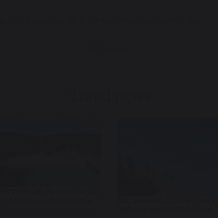
e chính thức của chủ đầu tư The Meliá Villas Forest Bay Phu Quoc
|
Travel news
Travel news
KHI THIÊN NHIÊN NGUYÊN BẢN
BẮC ĐẢO PHÚ QUỐC VÀ CHU K
TRỞ THÀNH NỀN TẢNG CỦA
MỚI CỦA NHỮNG TÀI SẢN NGH
NGHỈ DƯỠNG BỀN VỮNG TẠI
Giữa vịnh biển Bãi Thơm và hệ sinh thái