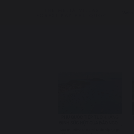
Websit
PHÚ QUỐC TIẾP TỤC KHẲNG
ĐỊNH SỨC HÚT CỦA ĐẢO NGỌC
TRÊN BẢN ĐỒ DU LỊCH QUỐC TẾ
Nửa đầu năm 2026, Phú Quốc tiếp tục ghi