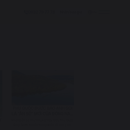
0932 79 77 78
Nhận báo giá
VI
PHÚ QUỐC ĐƯỢC BÁO ANH GỌI
LÀ “ẨN SỐ” MỚI CỦA ĐÔNG NAM
Á
Ỳ
Không ồn ào như Phuket hay Bali, Phú Quốc
Ỉ
đang được truyền thông quốc tế chú ý nhờ
vẻ đẹp nguyên bản...