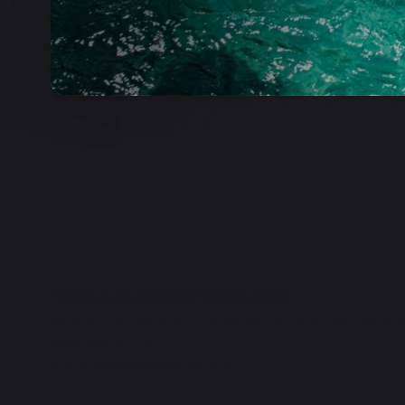
THE MELIÁ VILLAS FOREST BAY PHU QUOC
Địa chỉ dự án: Tổ 1, Khu phố Rạch Tràm Bãi Thơm, Đặc khu Phú Quốc, Tỉnh An G
Hotline: 0932 79 77 78
Email: kinhdoanh@meliavillasforestbay.com