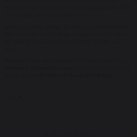
Khi nghỉ dưỡng là hành trình tìm lại cân bằng, mọi trải
nghiệm không chỉ là tận hưởng mà là một cách để trở về, tái
sinh và sống sâu hơn cùng thiên nhiên.
Một kỳ nghỉ đúng nghĩa giờ đây không còn là hành trình “đi
đâu”, mà là hành trình “đi về đâu trong chính mình” – nơi sự
cân bằng, tĩnh tại và hạnh phúc trở thành đích đến cuối
cùng.
Ngày nay khi con người hướng về những giá trị chân thực,
Wellness & Sustainable Luxury
không chỉ là một xu hướng
du lịch. Đó là
chuẩn mực mới của nghệ thuật sống.
Related News