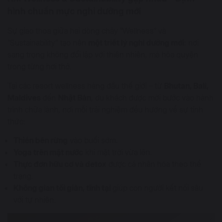
hình chuẩn mực nghỉ dưỡng mới
Sự giao thoa giữa hai dòng chảy “Wellness” và
“Sustainability” tạo nên
một triết lý nghỉ dưỡng mới
: nơi
sang trọng không đối lập với thiên nhiên, mà hòa quyện
trong từng hơi thở.
Tại các resort wellness hàng đầu thế giới – từ
Bhutan, Bali,
Maldives
đến
Nhật Bản
, du khách được mời bước vào hành
trình chữa lành, nơi mỗi trải nghiệm đều hướng về sự tỉnh
thức:
Thiền bên rừng
vào buổi sớm.
Yoga trên mặt nước
khi mặt trời vừa lên.
Thực đơn hữu cơ và detox
được cá nhân hóa theo thể
trạng.
Không gian tối giản, tĩnh tại
giúp con người kết nối sâu
với tự nhiên.