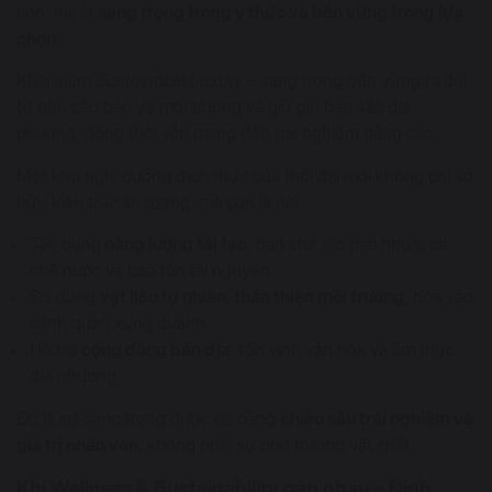
son, mà là
sang trọng trong ý thức và bền vững trong lựa
chọn
.
Khái niệm
Sustainable Luxury
– sang trọng bền vững ra đời
từ nhu cầu bảo vệ môi trường và giữ gìn bản sắc địa
phương, đồng thời vẫn mang đến trải nghiệm đẳng cấp.
Một khu nghỉ dưỡng đích thực của thời đại mới không chỉ sở
hữu kiến trúc ấn tượng, mà còn là nơi:
Tận dụng
năng lượng tái tạo
, hạn chế rác thải nhựa, tái
chế nước và bảo tồn tài nguyên.
Sử dụng
vật liệu tự nhiên, thân thiện môi trường
, hòa vào
cảnh quan xung quanh.
Hỗ trợ
cộng đồng bản địa
, tôn vinh văn hóa và ẩm thực
địa phương.
Đó là sự sang trọng được đo bằng
chiều sâu trải nghiệm và
giá trị nhân văn
, không phải sự phô trương vật chất.
Khi Wellness & Sustainability gặp nhau – Định