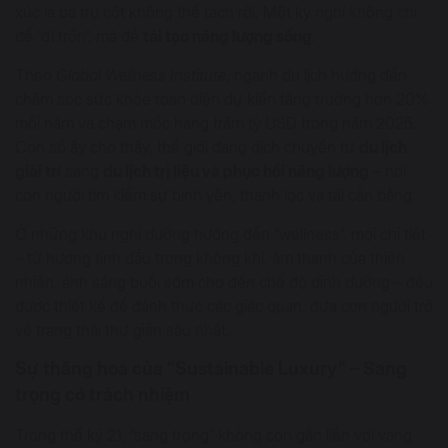
xúc là ba trụ cột không thể tách rời. Một kỳ nghỉ không chỉ
để “đi trốn”, mà để
tái tạo năng lượng sống
.
Theo
Global Wellness Institute
, ngành du lịch hướng đến
chăm sóc sức khỏe toàn diện dự kiến tăng trưởng hơn 20%
mỗi năm và chạm mốc hàng trăm tỷ USD trong năm 2025.
Con số ấy cho thấy, thế giới đang dịch chuyển từ
du lịch
giải trí
sang
du lịch trị liệu và phục hồi năng lượng
– nơi
con người tìm kiếm sự bình yên, thanh lọc và tái cân bằng.
Ở những khu nghỉ dưỡng hướng đến “wellness”, mọi chi tiết
– từ hương tinh dầu trong không khí, âm thanh của thiên
nhiên, ánh sáng buổi sớm cho đến chế độ dinh dưỡng – đều
được thiết kế để đánh thức các giác quan, đưa con người trở
về trạng thái thư giãn sâu nhất.
Sự thăng hoa của “Sustainable Luxury” – Sang
trọng có trách nhiệm
Trong thế kỷ 21, “sang trọng” không còn gắn liền với vàng