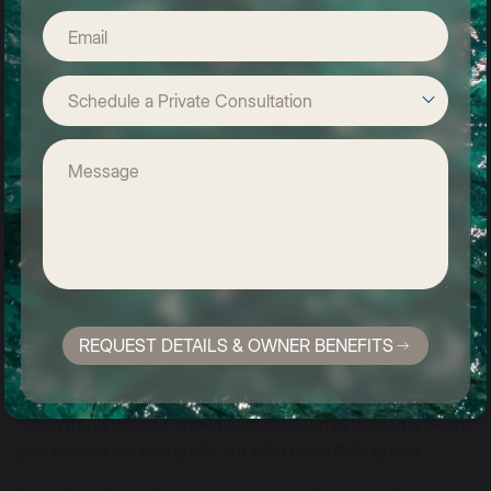
Nghỉ dưỡng không chỉ là nghỉ ngơi – mà là tái sinh
Nếu trước đây, du lịch được xem là “phần thưởng” cho
những ngày làm việc mệt mỏi, thì nay, nó trở thành
một liệu
trình tinh thần
. Du khách hiện đại không còn tìm kiếm nơi
đông vui, mà tìm về
chốn yên bình, nơi họ có thể “sống
chậm”, “thở sâu” và “cảm nhận thật”.
Khi nghỉ dưỡng trở thành hành trình chữa lành, mọi khoảnh
khắc đều mang ý nghĩa: tiếng sóng vỗ là nhịp thở của thiên
nhiên, ánh nắng sớm là năng lượng của sự khởi đầu, và tách
trà thảo mộc buổi chiều là lời nhắc nhẹ nhàng về sự an yên
trong tâm trí.
REQUEST DETAILS & OWNER BENEFITS
Chuẩn mực mới của sự sang trọng
“Sang trọng thực sự không nằm ở những gì ta có, mà ở cảm
giác bình an khi không cần tìm kiếm thêm điều gì nữa.”