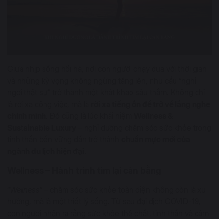
Giữa nhịp sống hối hả, nơi con người chạy đua với thời gian
và những kỳ vọng không ngừng tăng lên, nhu cầu “nghỉ
ngơi thật sự” trở thành một khát khao sâu thẳm. Không chỉ
là rời xa công việc, mà là
rời xa tiếng ồn để trở về lắng nghe
chính mình
. Đó cũng là lúc khái niệm
Wellness &
Sustainable Luxury
– nghỉ dưỡng chăm sóc sức khỏe trong
tinh thần bền vững dần trở thành
chuẩn mực mới của
ngành du lịch hiện đại.
Wellness – Hành trình tìm lại cân bằng
“
Wellness
” – chăm sóc sức khỏe toàn diện không còn là xu
hướng, mà là một triết lý sống. Từ sau đại dịch COVID-19,
con người nhận ra rằng sức khỏe thể chất, tinh thần và cảm