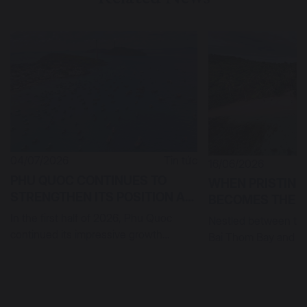
04/07/2026
Tin tức
16/06/2026
PHU QUOC CONTINUES TO
WHEN PRISTINE
STRENGTHEN ITS POSITION AS
BECOMES THE F
A PREMIER DESTINATION ON
SUSTAINABLE L
In the first half of 2026, Phu Quoc
Nestled between the 
THE GLOBAL TOURISM MAP
NORTHERN PHU
continued its impressive growth
Bai Thom Bay and th
trajectory, reaffirming the endu...
of Rach Tram Forest, 